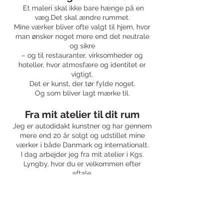
Et maleri skal ikke bare hænge på en
væg.Det skal ændre rummet.
Mine værker bliver ofte valgt til hjem, hvor
man ønsker noget mere end det neutrale
og sikre
– og til restauranter, virksomheder og
hoteller, hvor atmosfære og identitet er
vigtigt.
Det er kunst, der tør fylde noget.
Og som bliver lagt mærke til.
Fra mit atelier til dit rum
Jeg er autodidakt kunstner og har gennem
mere end 20 år solgt og udstillet mine
værker i både Danmark og internationalt.
I dag arbejder jeg fra mit atelier i Kgs.
Lyngby, hvor du er velkommen efter
aftale.
Jeg tilbyder også at visualisere værker i
dit eget rum, så du kan se hvordan det vil
tage sig ud, inden du beslutter dig.
Derudover er det muligt at låne værker
med hjem – helt uforpligtende.